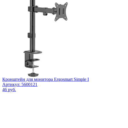
Кронштейн для монитора Ergosmart Simple I
Артикул: 5600121
46
руб.