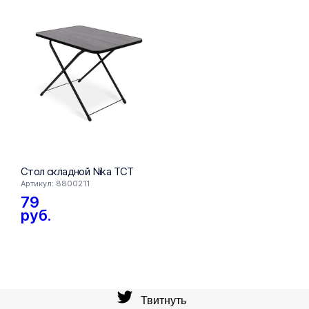
FIXprice
Стол складной Nika ТСТ
Стол пис
Артикул: 8800211
Артикул: 16
79
109
ру
руб.
Твитнуть