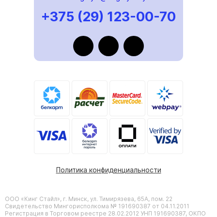
+375 (29) 123-00-70
Политика конфиденциальности
ООО «Кинг Стайл», г. Минск, ул. Тимирязева, 65А, пом. 22
Свидетельство Мингорисполкома № 191690387 от 04.11.2011
Регистрация в Торговом реестре 28.02.2012 УНП 191690387, ОКПО