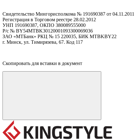
Свидетельство Мингорисполкома № 191690387 от 04.11.2011
Регистрация в Торговом реестре 28.02.2012
УНП
191690387, ОКПО 380089555000
Р/с № BY54MTBK30120001093300069036
ЗАО
«МТБанк» РКЦ № 15 220035,
БИК
MTBKBY22
г. Минск, ул. Тимирязева, 67. Код 117
Скопировать для вставки в документ