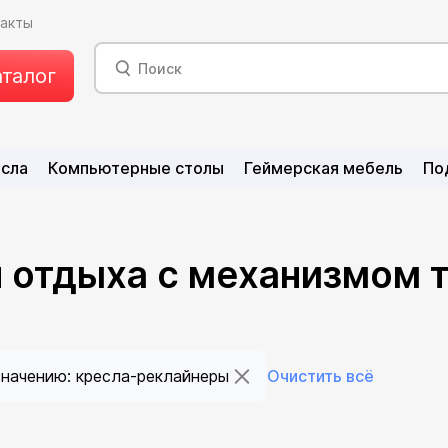
такты
аталог
есла
Компьютерные столы
Геймерская мебель
По
я отдыха с механизмом
значению: кресла-реклайнеры
Очистить всё