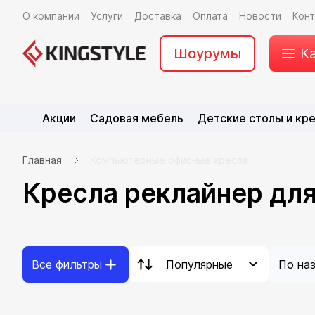
О компании
Услуги
Доставка
Оплата
Новости
Кон
Шоурумы
К
Акции
Садовая мебель
Детские столы и кр
Главная
Компьютерные офисные кресла
Кресла реклайнер дл
Популярные
Все фильтры
По на