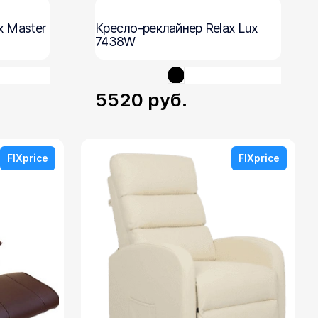
x Master
Кресло-реклайнер Relax Lux
7438W
5520
руб.
FIXprice
FIXprice