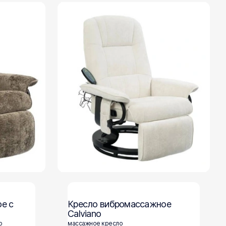
е с
Кресло вибромассажное
Calviano
о
массажное кресло