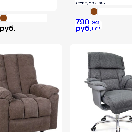
Артикул: 3200891
790
946
руб.
руб.
руб.