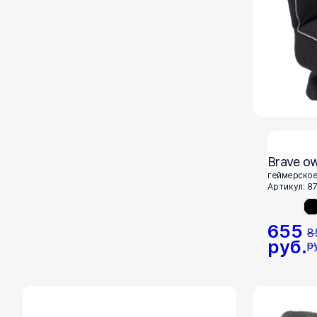
Brave ow
геймерское
Артикул: 8
655
8
руб.
р