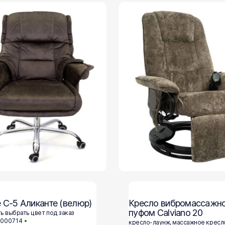
e С-5 Аликанте (велюр)
Кресло вибромассажно
пуфом Calviano 20
ь выбрать цвет под заказ
2000714
кресло-лаунж, массажное кресл