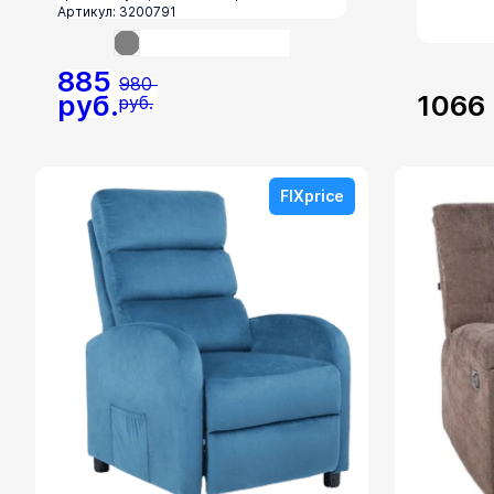
Артикул: 3200791
885
980
руб.
1066
руб.
FIXprice