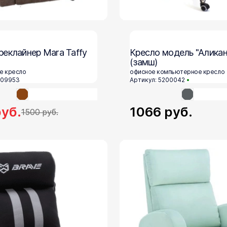
реклайнер Mara Taffy
Кресло модель "Аликан
(замш)
е кресло
офисное компьютерное кресло
309953
Артикул: 5200042
уб.
1066
руб.
1500
руб.