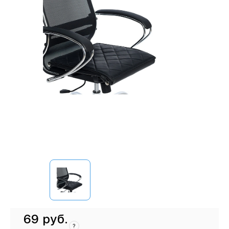
69
руб.
?