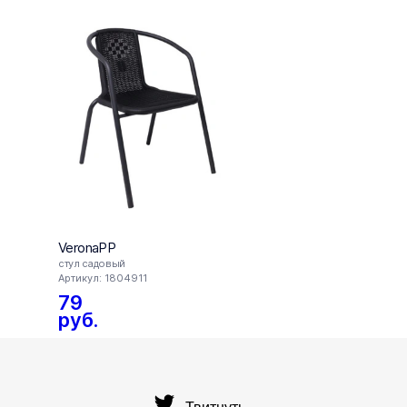
FIXpri
VeronaPP
Шезло
Групп
стул садовый
шезло
Артикул: 1804911
Артику
79
20
руб.