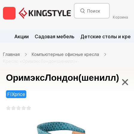
Корзина
Акции
Садовая мебель
Детские столы и крес
Главная
Компьютерные офисные кресла
Кресло «ОримэксЛондон(шенилл)»
ОримэксЛондон(шенилл)
×
FIXprice