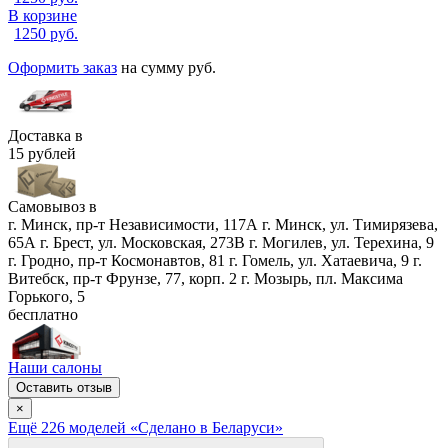
В корзине
1250
руб.
Оформить заказ
на сумму
руб.
Доставка в
15 рублей
Самовывоз в
г. Минск, пр-т Независимости, 117А
г. Минск, ул. Тимирязева,
65А
г. Брест, ул. Московская, 273В
г. Могилев, ул. Терехина, 9
г. Гродно, пр-т Космонавтов, 81
г. Гомель, ул. Хатаевича, 9
г.
Витебск, пр-т Фрунзе, 77, корп. 2
г. Мозырь, пл. Максима
Горького, 5
бесплатно
Наши салоны
Оставить отзыв
×
Ещё
226
модел
ей
«Сделано в Беларуси»