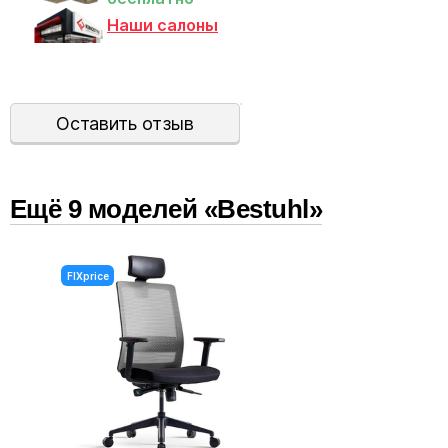
Наши салоны
Оставить отзыв
Ещё
9
модел
ей
«Bestuhl»
FIXprice
FIXpri