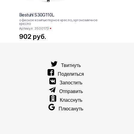
Bestuhl S30G110L
Bestu
офисное компьютерное кресло, эргономичное
офисн
кресло
кресл
Артикул: 3500173
Артик
902
руб.
111
Твитнуть
Поделиться
Запостить
Отправить
Класснуть
Плюсануть