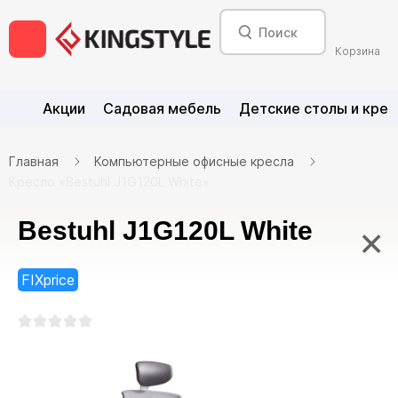
Корзина
Акции
Садовая мебель
Детские столы и крес
Главная
Компьютерные офисные кресла
Кресло «Bestuhl J1G120L White»
Bestuhl J1G120L White
×
FIXprice