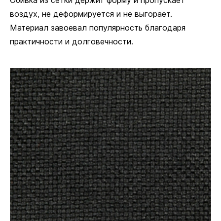
Обивка из сетки держит форму и пропускает
воздух, не деформируется и не выгорает.
Ø 11 мм
Материал завоевал популярность благодаря
практичности и долговечности.
Посадочный диаметр для колёсиков и глайдеров