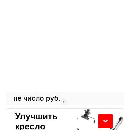
не число
руб.
?
Кресло
не число
Улучшить
кресло