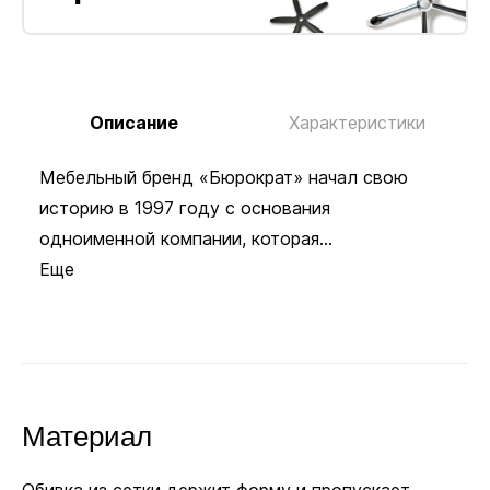
Колёсики
Описание
Характеристики
Мебельный бренд «Бюрократ» начал свою
Пластиковые ролики подходят для ковровых
историю в 1997 году с основания
покрытий. Полиуретановые не царапают ламинат
одноименной компании, которая...
и паркет. Глайдеры позволяют зафиксировать
Еще
кресло в одном положении, если колёсики
не нужны.
Заменить
З
Пластиковые
на
Полиуретановые
н
Материал
+18 руб.
+
В комплекте