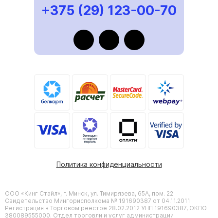
+375 (29) 123-00-70
Политика конфиденциальности
ООО «Кинг Стайл», г. Минск, ул. Тимирязева, 65А, пом. 22
Свидетельство Мингорисполкома № 191690387 от 04.11.2011
Регистрация в Торговом реестре 28.02.2012 УНП 191690387, ОКПО
380089555000. Отдел торговли и услуг администрации