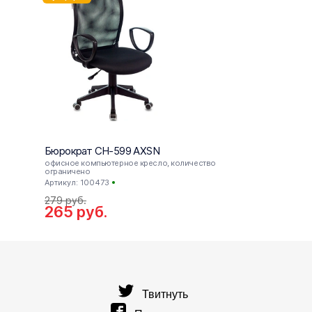
Бюрократ CH-599 AXSN
Бюрок
офисное компьютерное кресло, количество
офисн
ограничено
Артику
Артикул: 100473
36
279
руб.
руб
265
руб.
Твитнуть