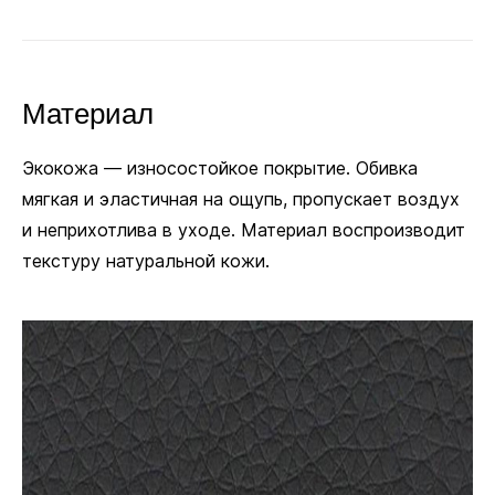
кресло в одном положении, если колёсики
не нужны.
Материал
Полиуретановые
В комплекте
Экокожа — износостойкое покрытие. Обивка
мягкая и эластичная на ощупь, пропускает воздух
и неприхотлива в уходе. Материал воспроизводит
Ø 11 мм
текстуру натуральной кожи.
Посадочный диаметр для колёсиков и глайдеров
Крестовины
Пластик выдерживает большой вес и интенсивное