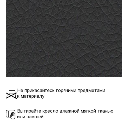
использование. Стальные и алюминиевые модели
отличаются повышенной прочностью,
долговечностью и презентабельным внешним
видом.
Не прикасайтесь горячими предметами
к материалу
Алюминиевая
Вытирайте кресло влажной мягкой тканью
В комплекте
или замшей