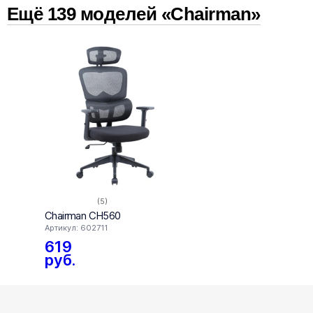
Ещё
139
модел
ей
«Chairman»
(5)
Chairman CH560
Chai
Артикул: 602711
детско
Артику
619
31
руб.