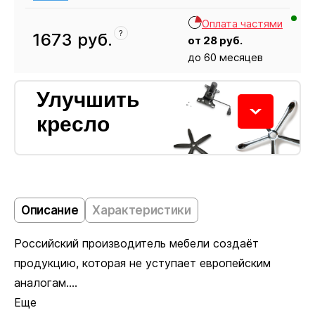
Оплата частями
?
1673
руб.
от
28
руб.
до 60 месяцев
Кресло
1673
Улучшить
кресло
Колёсики
Описание
Характеристики
Российский производитель мебели создаёт
Пластиковые ролики подходят для ковровых
продукцию, которая не уступает европейским
покрытий. Полиуретановые не царапают ламинат
аналогам....
и паркет. Глайдеры позволяют зафиксировать
Еще