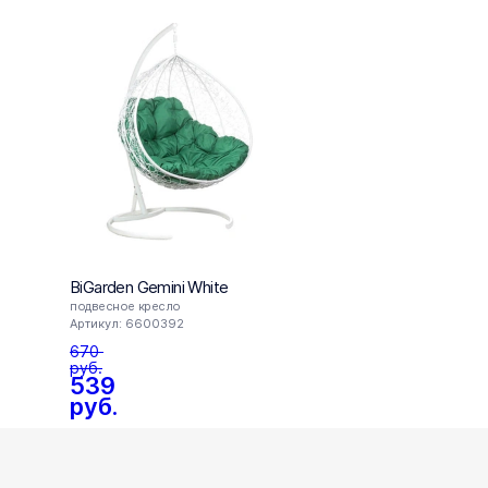
BiGarden Gemini White
BiGar
подвесное кресло
подве
Артикул: 6600392
Артик
670
575
49
руб.
539
руб.