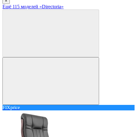
×
Ещё
115
модел
ей
«Directoria»
FIXprice