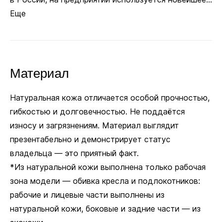
покрытий. Полиуретановые не царапают ламинат
Еще
и паркет. Глайдеры позволяют зафиксировать
кресло в одном положении, если колёсики
не нужны.
Материал
Заменить
Полиуретановые
Натуральная кожа отличается особой прочностью,
на
Глайдеры
+15 руб.
гибкостью и долговечностью. Не поддаётся
В комплекте
износу и загрязнениям. Материал выглядит
презентабельно и демонстрирует статус
Ø 11 мм
владельца — это приятный факт.
*Из натуральной кожи выполнена только рабочая
Посадочный диаметр для колёсиков и глайдеров
зона модели — обивка кресла и подлокотников:
рабочие и лицевые части выполнены из
натуральной кожи, боковые и задние части — из