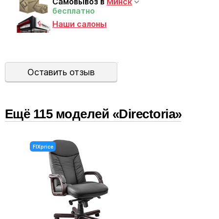
Самовывоз в
Минск
бесплатно
Наши салоны
Алюминиевая
В комплекте
Оставить отзыв
Ещё
115
модел
ей
«Directoria»
FIXprice
FIXpri