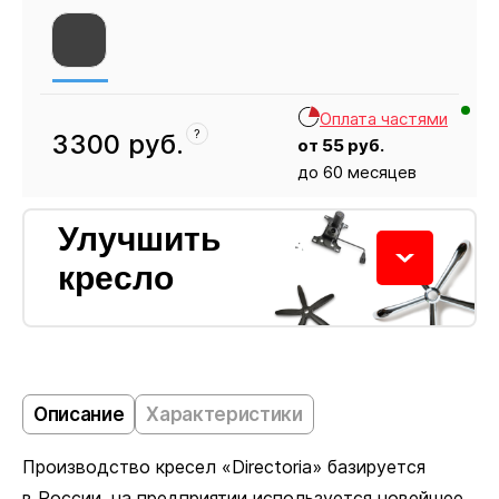
Оплата частями
?
3300
руб.
от
55
руб.
до 60 месяцев
Кресло
3300
Улучшить
кресло
Колёсики
Описание
Характеристики
Производство кресел «Directoria» базируется
Пластиковые ролики подходят для ковровых
в России, на предприятии используется новейшее...