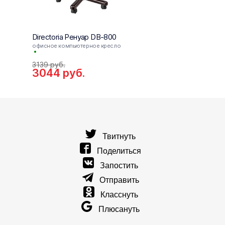
Directoria Ренуар DB-800
Direc
офисное компьютерное кресло
офисн
450
3139
руб.
руб.
3044
руб.
43
руб
Твитнуть
Поделиться
Запостить
Отправить
Класснуть
Плюсануть