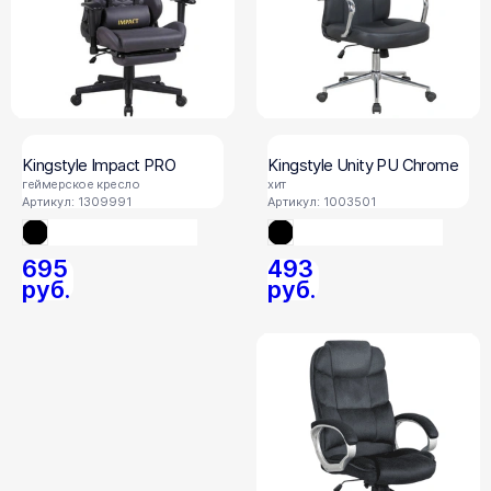
Kingstyle Impact PRO
Kingstyle Unity PU Chrome
геймерское кресло
хит
Артикул: 1309991
Артикул: 1003501
695
493
руб.
руб.