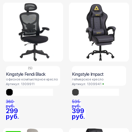
(5)
Kingstyle Fendi Black
Kingstyle Impact
офисное компьютерное кресло
геймерское кресло
Артикул: 1309911
Артикул: 1309941
360
595
руб.
руб.
299
399
руб.
руб.