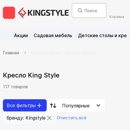
Корзина
Акции
Садовая мебель
Детские столы и крес
Главная
Компьютерные офисные кресла
Кресло King Style
117
товар
ов
Все фильтры
Популярные
бренду: Kingstyle
Очистить всё