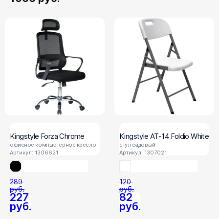
Kingstyle Forza Chrome
Kingstyle AT-14 Foldio White
офисное компьютерное кресло
стул садовый
Артикул: 1306621
Артикул: 1307021
289
120
руб.
руб.
227
82
руб.
руб.