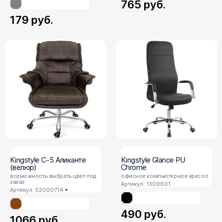
765
руб.
179
руб.
Kingstyle С-5 Аликанте
Kingstyle Glance PU
(велюр)
Chrome
возможность выбрать цвет под
офисное компьютерное кресло
заказ
Артикул: 1309601
Артикул: 52000714
490
руб.
1066
руб.