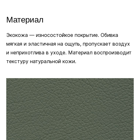
не нужны.
Материал
Заменить
З
Пластиковые
Экокожа — износостойкое покрытие. Обивка
на
Полиуретановые
н
+18 руб.
+
мягкая и эластичная на ощупь, пропускает воздух
В комплекте
и неприхотлива в уходе. Материал воспроизводит
текстуру натуральной кожи.
Ø 11 мм
Посадочный диаметр для колёсиков и глайдеров