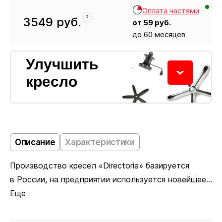
Оплата частями
?
3549
руб.
от
59
руб.
до 60 месяцев
Кресло
3549
Улучшить
кресло
Колёсики
Описание
Характеристики
Производство кресел «Directoria» базируется
Пластиковые ролики подходят для ковровых
в России, на предприятии используется новейшее...
покрытий. Полиуретановые не царапают ламинат
Еще
и паркет. Глайдеры позволяют зафиксировать
кресло в одном положении, если колёсики