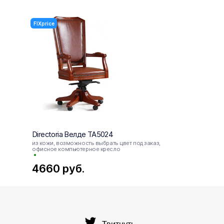
FIXprice
FIXpri
Directoria Велде ТА5024
Direc
из кожи, возможность выбрать цвет под заказ,
офисн
офисное компьютерное кресло
2817
4660
руб.
27