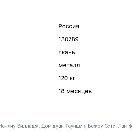
Россия
130789
ткань
металл
120 кг
18 месяцев
 Нанлиу Вилладж, Донгдуан Тауншип, Бажоу Сити, Лангф