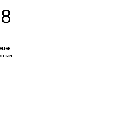
18
яцев
антии