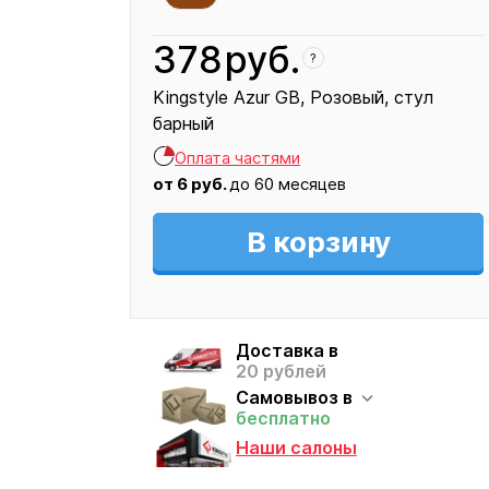
378
руб.
?
Kingstyle Аzur GB
Розовый
стул
барный
Кресло
Оплата частями
378
от
6
руб.
до 60 месяцев
В корзину
Доставка в
20 рублей
Самовывоз в
бесплатно
Наши салоны