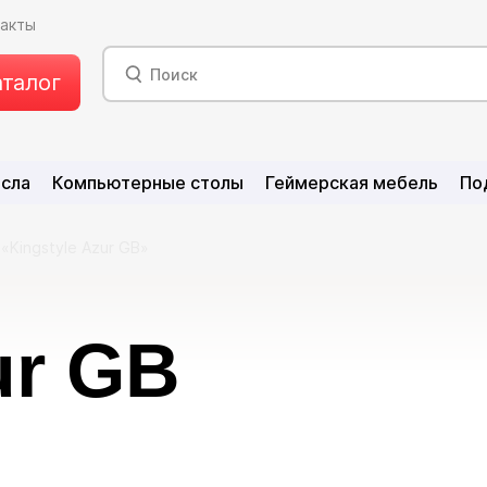
такты
аталог
есла
Компьютерные столы
Геймерская мебель
По
«Kingstyle Аzur GB»
ur GB