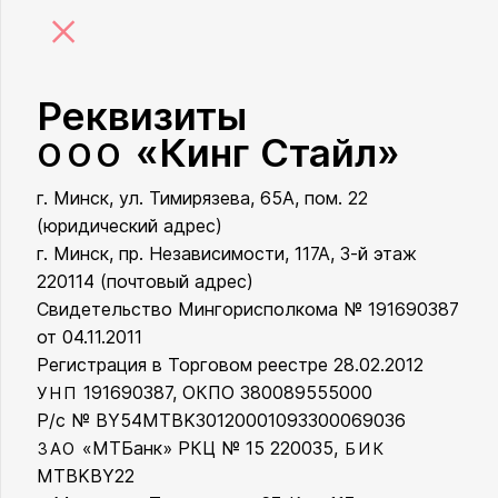
×
Реквизиты
«Кинг Стайл»
ООО
г. Минск, ул. Тимирязева, 65А, пом. 22
ООО «Кинг Стайл»
(юридический адрес)
г. Минск, пр. Независимости, 117А, 3-й этаж
220114 (почтовый адрес)
Свидетельство Мингорисполкома № 191690387
от 04.11.2011
Регистрация в Торговом реестре 28.02.2012
191690387, ОКПО 380089555000
УНП
Р/с № BY54MTBK30120001093300069036
«МТБанк» РКЦ № 15 220035,
ЗАО
БИК
MTBKBY22