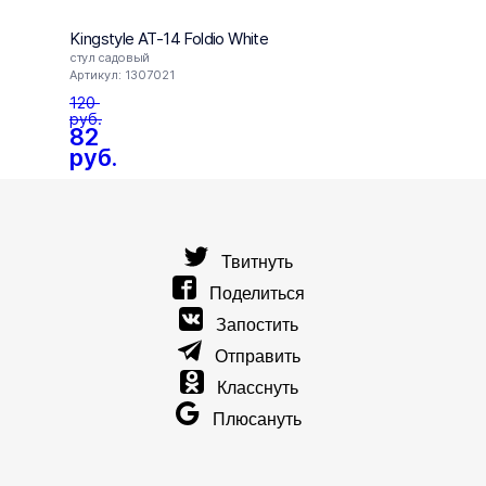
Kingstyle AT-14 Foldio White
Kingst
стул садовый
Артику
Артикул: 1307021
49
120
руб.
82
руб.
Твитнуть
Поделиться
Запостить
Отправить
Класснуть
Плюсануть