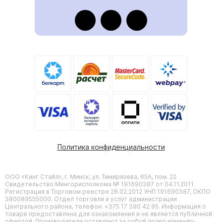
Политика конфиденциальности
ООО «Кинг Стайл», г. Минск, ул. Тимирязева, 65А, пом. 22
Свидетельство Мингорисполкома № 191690387 от 04.11.2011
Регистрация в Торговом реестре 28.02.2012 УНП 191690387, ОКПО
380089555000. Отдел торговли и услуг администрации
Центрального района, телефон: +375 17 390 42 95. Информация о
товаре предоставлена для ознакомления и не является публичной
офертой. Производители оставляют за собой право изменять