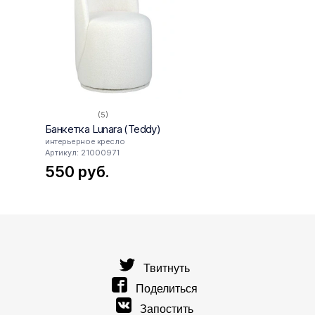
(5)
Банкетка Lunara (Teddy)
Пуф A
интерьерное кресло
количе
Артикул: 21000971
14
550
руб.
руб
Твитнуть
Поделиться
Запостить