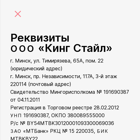
×
Реквизиты
«Кинг Стайл»
ООО
г. Минск, ул. Тимирязева, 65А, пом. 22
ООО «Кинг Стайл»
(юридический адрес)
г. Минск, пр. Независимости, 117А, 3-й этаж
220114 (почтовый адрес)
Свидетельство Мингорисполкома № 191690387
от 04.11.2011
Регистрация в Торговом реестре 28.02.2012
191690387, ОКПО 380089555000
УНП
Р/с № BY54MTBK30120001093300069036
«МТБанк» РКЦ № 15 220035,
ЗАО
БИК
MTBKBY22