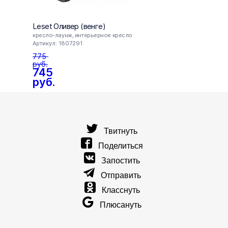
Leset Оливер (венге)
Пуф L
кресло-лаунж, интерьерное кресло
Артик
Артикул: 1807291
50
775
руб
руб.
745
руб.
Твитнуть
Поделиться
Запостить
Отправить
Класснуть
Плюсануть