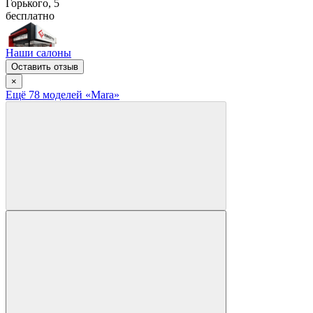
Горького, 5
бесплатно
Наши салоны
Оставить отзыв
×
Ещё
78
модел
ей
«Mara»