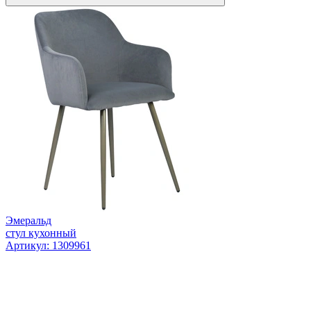
Эмеральд
стул кухонный
Артикул: 1309961