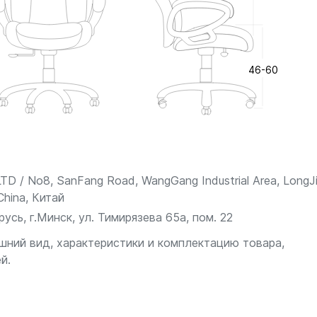
сивное использование. Стальные
енной прочностью, долговечностью
46-60
TD / No8, SanFang Road, WangGang Industrial Area, LongJ
China, Китай
сь, г.Минск, ул. Тимирязева 65а, пом. 22
шний вид, характеристики и комплектацию товара,
й.