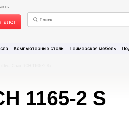
такты
аталог
есла
Компьютерные столы
Геймерская мебель
По
«Riva Chair RCH 1165-2 S»
CH 1165-2 S