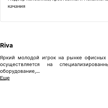
качания
Riva
Колёсики
Яркий молодой игрок на рынке офисных 
осуществляется на специализированн
Пластиковые ролики подходят для ковров
оборудование,...
ламинат и паркет. Глайдеры позволяют за
Еще
колёсики не нужны.
Заменить
Заме
Пластиковые
на
Полиуретановые
на
Г