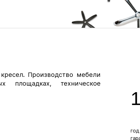
кресел. Производство мебели
ых площадках, техническое
ых покрытий. Полиуретановые не царапают
фиксировать кресло в одном положении, ес
год
нить
Ø 11 
гар
лайдеры