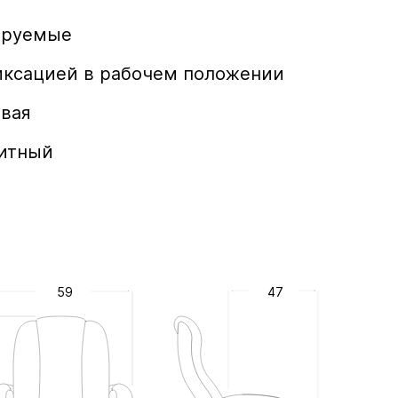
ируемые
иксацией в рабочем положении
овая
вать угол наклона кресла
итный
59
47