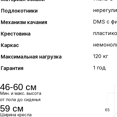
положении.
нерегул
Подлокотники
В комплекте
DMS с ф
Механизм качания
DMSL
пластик
Крестовина
Механизм качания DMSL позволяет фиксиро
немонол
Каркас
в любом положении.
120 кг
Максимальная нагрузка
+35 руб.
1 год
Гарантия
46-60 см
Мин. и макс. высота
Крестовины
от пола до сиденья
59 см
65
Ширина кресла