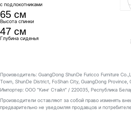
с подлокотниками
Пластик выдерживает большой вес и интен
65 см
и алюминиевые модели отличаются повыш
Высота спинки
и презентабельным внешним видом.
47 см
Глубина сиденья
Производитель: GuangDong ShunDe Furicco Furniture Co.,L
Town, ShunDe District, FoShan City, GuangDong Province, 
Импортер: ООО "Кинг Стайл" / 220035, Республика Белару
Пластиковая
Стальная
Производители оставляют за собой право изменять вне
предварительно не уведомляя продавцов и потребителе
+50 руб.
В комплекте