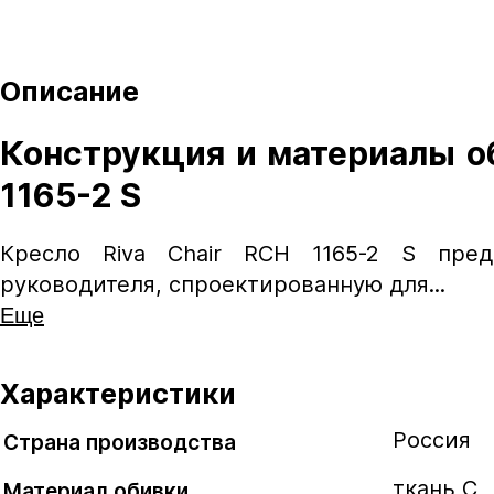
+18 руб.
+1
В комплекте
Описание
Конструкция и материалы об
1165-2 S
Кресло Riva Chair RCH 1165-2 S пре
Механизм кача
руководителя, спроектированную для...
Еще
Механизм качания напрямую влияет на фун
конструкция, тем комфортнее пользоватьс
Характеристики
Россия
DMS
Страна производства
Механизм качания DMS позволяет фиксиро
ткань C
Материал обивки