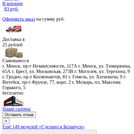
В корзине
83
руб.
Оформить заказ
на сумму
руб.
Доставка в
25 рублей
Самовывоз в
г. Минск, пр-т Независимости, 117А
г. Минск, ул. Тимирязева,
65А
г. Брест, ул. Московская, 273В
г. Могилев, ул. Терехина, 9
г. Гродно, пр-т Космонавтов, 81
г. Гомель, ул. Хатаевича, 9
г.
Витебск, пр-т Фрунзе, 77, корп. 2
г. Мозырь, пл. Максима
Горького, 5
бесплатно
Наши салоны
Оставить отзыв
×
Ещё
149
модел
ей
«Сделано в Беларуси»