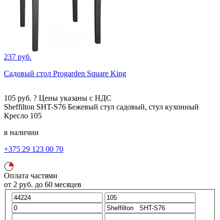
237 руб.
Садовый стол Progarden Square King
105
руб.
?
Цены указаны с НДС
Sheffilton SHT-S76
Бежевый
стул садовый, стул кухонный
Кресло
105
в наличии
+375 29 123 00 70
Оплата частями
от
2
руб.
до 60 месяцев