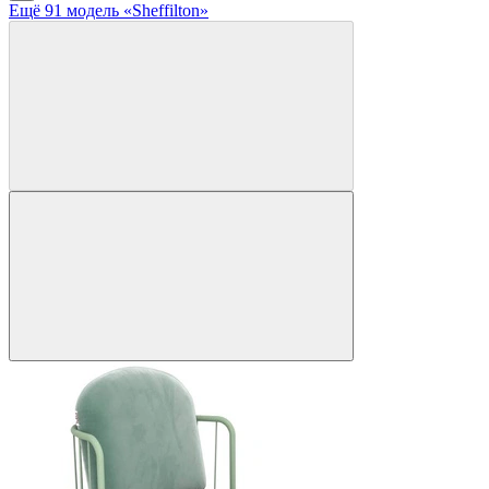
Ещё
91
модел
ь
«Sheffilton»