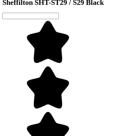
Sheffilton SHT-ST29 / S29 Black