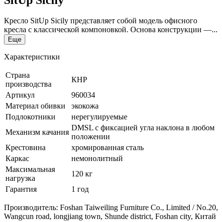
Кресло SitUp Sicily представляет собой модель офисного
кресла с классической компоновкой. Основа конструкции —...
Еще
Характеристики
Страна
КНР
производства
Артикул
960034
Материал обивки
экокожа
Подлокотники
нерегулируемые
DMSL с фиксацией угла наклона в любом
Механизм качания
положении
Крестовина
хромированная сталь
Каркас
немонолитный
Максимальная
120 кг
нагрузка
Гарантия
1 год
Производитель: Foshan Taiweiling Furniture Co., Limited / No.20,
Wangcun road, longjiang town, Shunde district, Foshan city, Китай