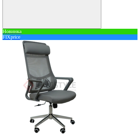
Новинка
FIXprice