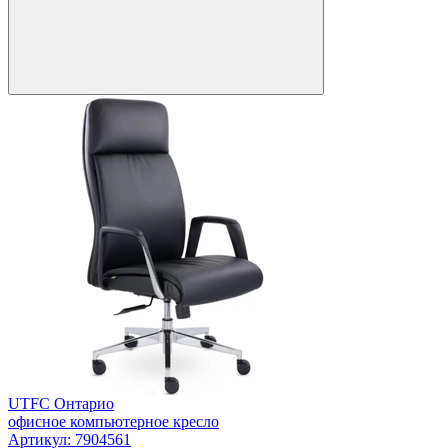
UTFC Онтарио
офисное компьютерное кресло
Артикул: 7904561