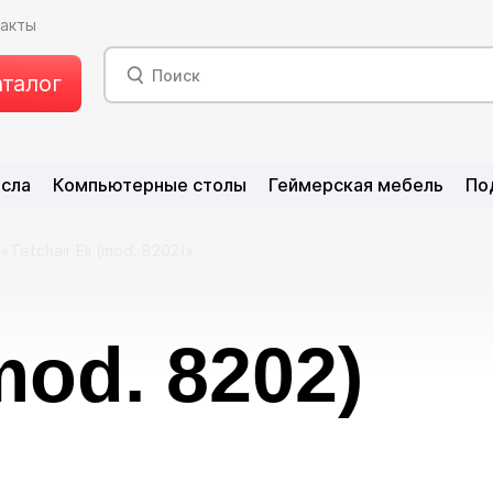
такты
аталог
есла
Компьютерные столы
Геймерская мебель
По
«Tetchair Eli (mod. 8202)»
(mod. 8202)