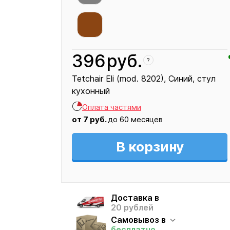
396
руб.
?
Tetchair Eli (mod. 8202)
Синий
стул
кухонный
Кресло
Оплата частями
396
от
7
руб.
до 60 месяцев
В корзину
Доставка в
20 рублей
Самовывоз в
бесплатно