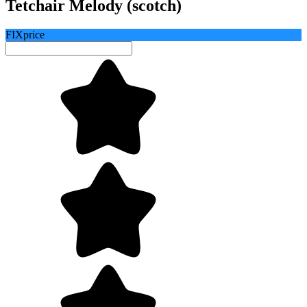
Tetchair Melody (scotch)
FIXprice