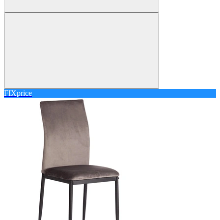
FIXprice