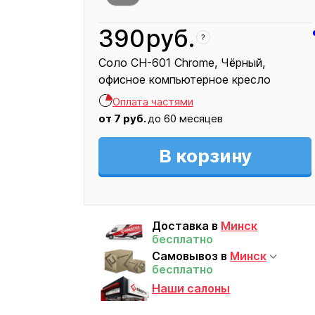
390
руб.
?
Соло CH-601 Chrome
Чёрный
офисное компьютерное кресло
Кресло
Оплата частями
390
от
7
руб.
до 60 месяцев
В корзину
Доставка в
Минск
бесплатно
Самовывоз в
Минск
бесплатно
Наши салоны