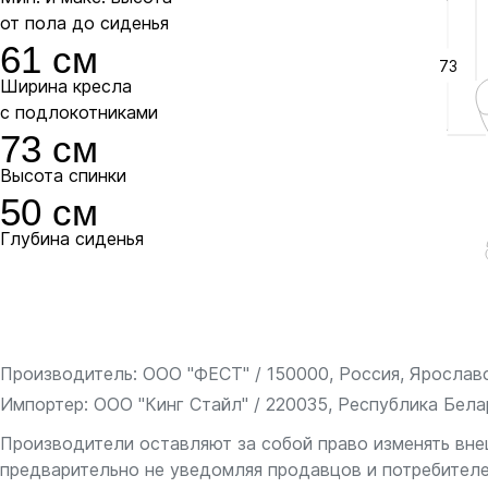
от пола до сиденья
Пластик выдерживает большой вес и интен
61 см
и алюминиевые модели отличаются повыш
73
и презентабельным внешним видом.
Ширина кресла
с подлокотниками
73 см
Высота спинки
50 см
Глубина сиденья
Стальная
Производитель: ООО "ФЕСТ" / 150000, Россия, Ярославс
Импортер: ООО "Кинг Стайл" / 220035, Республика Белару
В комплекте
Производители оставляют за собой право изменять вне
предварительно не уведомляя продавцов и потребителе