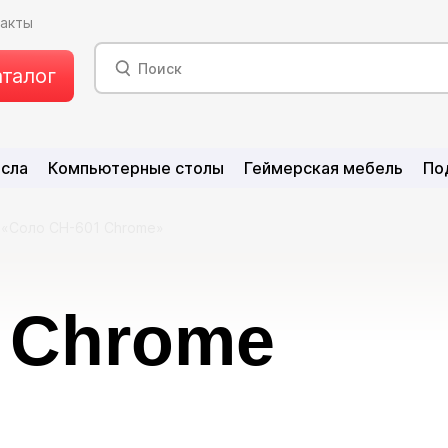
такты
аталог
есла
Компьютерные столы
Геймерская мебель
По
 «Соло CH-601 Chrome»
 Chrome