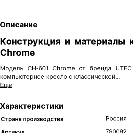
+15 руб.
В комплекте
Описание
Конструкция и материалы 
Chrome
Модель CH-601 Chrome от бренда UTFC 
Механизм кача
компьютерное кресло с классической...
Еще
Механизм качания напрямую влияет на фун
конструкция, тем комфортнее пользоватьс
Характеристики
Россия
DMS
Страна производства
Механизм качания DMS позволяет фиксиро
790092
Артикул