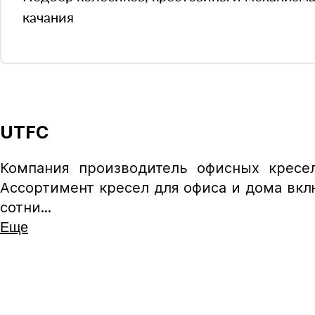
качания
UTFC
Колёсики
Компания производитель офисных кресел
Ассортимент кресел для офиса и дома вкл
Пластиковые ролики подходят для ковров
сотни...
ламинат и паркет. Глайдеры позволяют за
Еще
колёсики не нужны.
Заменить
Полиуретановые
на
Глайдеры