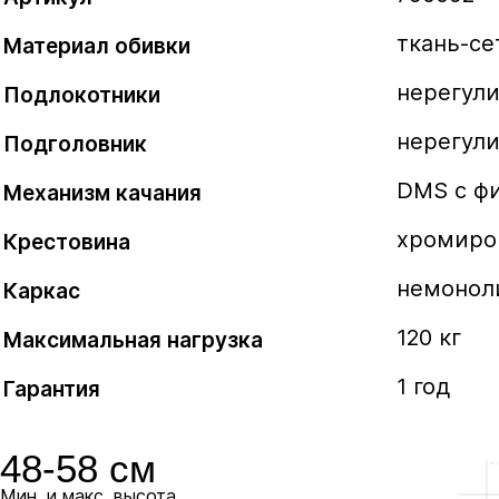
положении.
ткань-се
Материал обивки
В комплекте
нерегул
Подлокотники
DMSL
нерегул
Подголовник
Механизм качания DMSL позволяет фиксиро
DMS с ф
Механизм качания
в любом положении.
хромиро
Крестовина
+35 руб.
немонол
Каркас
120 кг
Максимальная нагрузка
1 год
Гарантия
Крестовины
48-58 см
Мин. и макс. высота