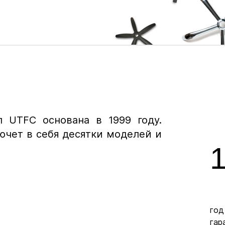
 UTFC основана в 1999 году.
ючет в себя десятки моделей и
ых покрытий. Полиуретановые не царапают
фиксировать кресло в одном положении, ес
год
Ø 11 
гар