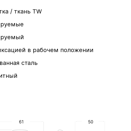
тка / ткань TW
ируемые
ируемый
вать угол наклона кресла
иксацией в рабочем положении
ванная сталь
итный
61
50