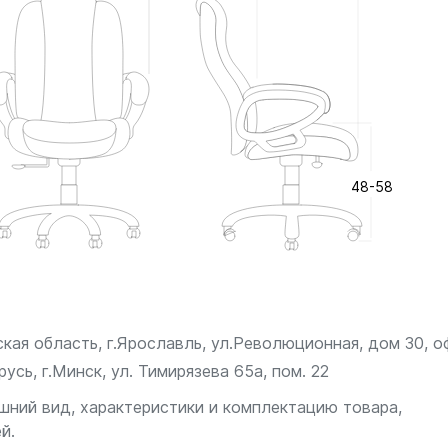
сивное использование. Стальные
енной прочностью, долговечностью
48-58
кая область, г.Ярославль, ул.Революционная, дом 30, о
сь, г.Минск, ул. Тимирязева 65а, пом. 22
шний вид, характеристики и комплектацию товара,
й.