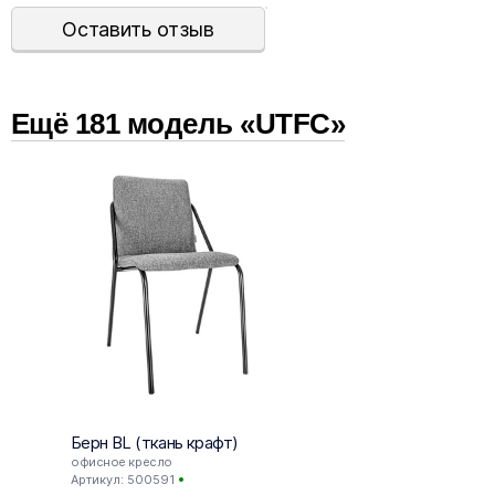
Оставить отзыв
Ещё
181
модел
ь
«UTFC»
Стальная
В комплекте
Берн BL (ткань крафт)
Честе
офисное кресло
офисн
Артикул: 500591
Артику