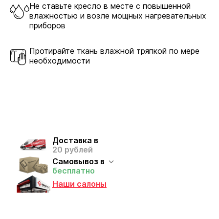
DMSL
Не ставьте кресло в месте с повышенной
влажностью и возле мощных нагревательных
приборов
Механизм качания DMSL позволяет фиксировать
угол наклона кресла в любом положении.
Протирайте ткань влажной тряпкой по мере
необходимости
+35 руб.
Крестовины
Доставка в
20 рублей
Пластик выдерживает большой вес и интенсивное
Самовывоз в
бесплатно
использование. Стальные и алюминиевые модели
Наши салоны
отличаются повышенной прочностью,
долговечностью и презентабельным внешним
видом.