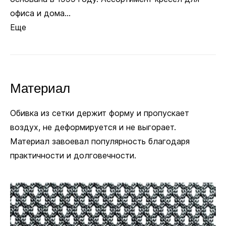
покрытий. Полиуретановые не царапают ламинат
офиса и дома...
и паркет. Глайдеры позволяют зафиксировать
Еще
кресло в одном положении, если колёсики
не нужны.
Материал
Заменить
Полиуретановые
на
Глайдеры
+15 руб.
Обивка из сетки держит форму и пропускает
В комплекте
воздух, не деформируется и не выгорает.
Материал завоевал популярность благодаря
Ø 11 мм
практичности и долговечности.
Посадочный диаметр для колёсиков и глайдеров