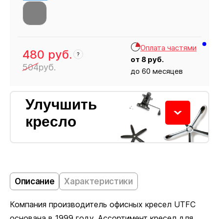
Оплата частями
480
руб.
?
от
8
руб.
504
руб.
до 60 месяцев
Кресло
480
Улучшить
кресло
Колёсики
Описание
Характеристики
Компания производитель офисных кресел UTFC
Пластиковые ролики подходят для ковровых
основана в 1999 году. Ассортимент кресел для