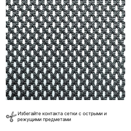
Механизм качания
Механизм качания напрямую влияет
на функциональность. Чем сложнее и современнее
его конструкция, тем комфортнее пользоваться
креслом.
DMS
Механизм качания DMS позволяет фиксировать
кресло в рабочем положении.
В комплекте
Избегайте контакта сетки с острыми и
режущими предметами