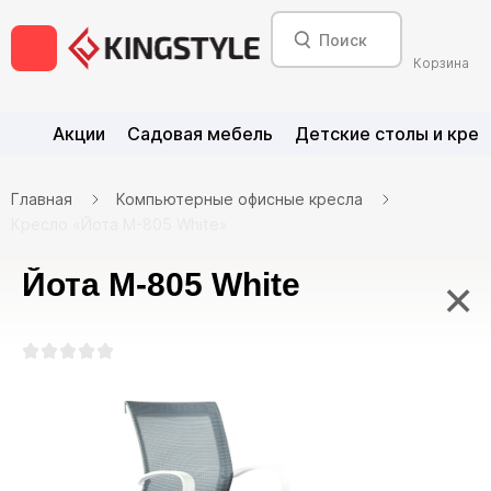
Корзина
Акции
Садовая мебель
Детские столы и крес
Главная
Компьютерные офисные кресла
Кресло «Йота М-805 White»
Йота М-805 White
×