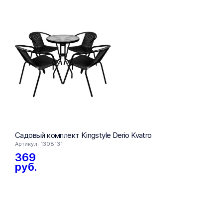
Садовый комплект Kingstyle Derio Kvatro
Комплект 
подушкам
Артикул: 1308131
Артикул: 13
369
692
руб.
руб.
405
ру