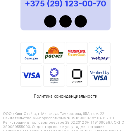
+375 (29) 123-00-70
Политика конфиденциальности
ООО «Кинг Стайл», г. Минск, ул. Тимирязева, 65А, пом. 22
Свидетельство Мингорисполкома № 191690387 от 04.11.2011
Регистрация в Торговом реестре 28.02.2012 УНП 191690387, ОКПО
380089555000. Отдел торговли и услуг администрации