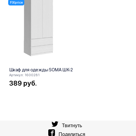
FIXprice
FIXprice
Шкаф для одежды SOMA ШК-2
Шкаф SOM
Артикул: 1600281
Артикул: 16
389
руб.
303
ру
Твитнуть
Поделиться