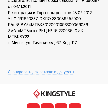
Свидетельство Мингорисполкома № 191690387
от 04.11.2011
Регистрация в Торговом реестре 28.02.2012
191690387, ОКПО 380089555000
УНП
Р/с № BY54MTBK30120001093300069036
«МТБанк» РКЦ № 15 220035,
ЗАО
БИК
MTBKBY22
г. Минск, ул. Тимирязева, 67. Код 117
Скопировать для вставки в документ