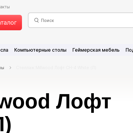
такты
аталог
есла
Компьютерные столы
Геймерская мебель
По
фы
Стеллаж Millwood Лофт CH-4 White (Л)
lwood Лофт
Л)