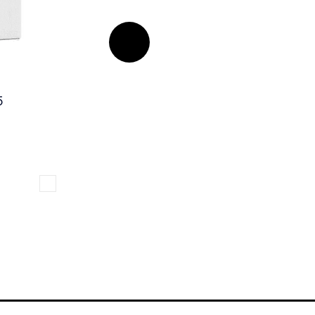
5
Стеллаж BRABIX LOFT SH-002
Артикул: 1700523
234
руб.
236
руб.