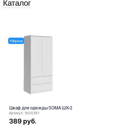
Каталог
FIXprice
FIXprice
Шкаф для одежды SOMA ШК-2
Шкаф SOM
Артикул: 1600281
Артикул: 16
389
руб.
303
ру