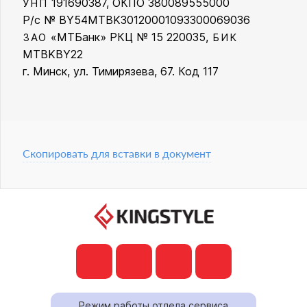
191690387, ОКПО 380089555000
УНП
Р/с № BY54MTBK30120001093300069036
«МТБанк» РКЦ № 15 220035,
ЗАО
БИК
MTBKBY22
г. Минск, ул. Тимирязева, 67. Код 117
Скопировать для вставки в документ
Режим работы отдела сервиса