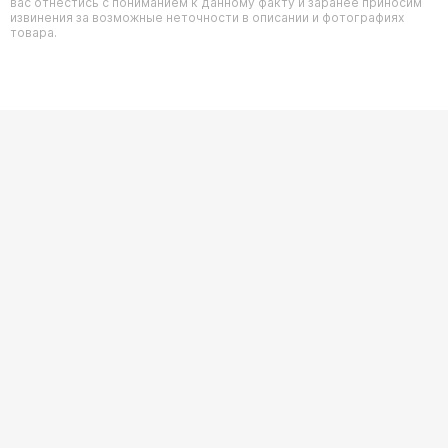
вас отнестись с пониманием к данному факту и заранее приносим
извинения за возможные неточности в описании и фотографиях
товара.