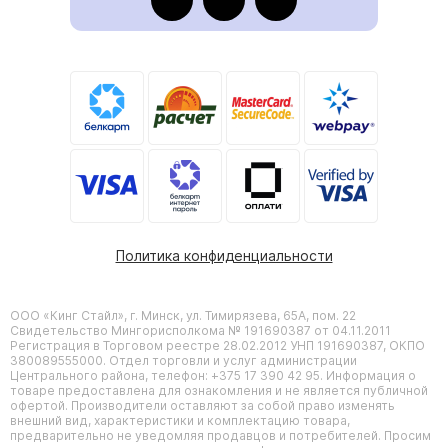
Политика конфиденциальности
ООО «Кинг Стайл», г. Минск, ул. Тимирязева, 65А, пом. 22
Свидетельство Мингорисполкома № 191690387 от 04.11.2011
Регистрация в Торговом реестре 28.02.2012 УНП 191690387, ОКПО
380089555000. Отдел торговли и услуг администрации
Центрального района, телефон: +375 17 390 42 95. Информация о
товаре предоставлена для ознакомления и не является публичной
офертой. Производители оставляют за собой право изменять
внешний вид, характеристики и комплектацию товара,
предварительно не уведомляя продавцов и потребителей. Просим