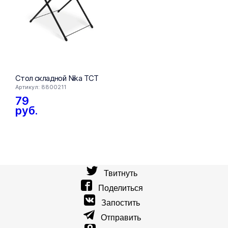
Стол складной Nika ТСТ
Стол пис
Артикул: 8800211
Артикул: 16
79
109
ру
руб.
Твитнуть
Поделиться
Запостить
Отправить