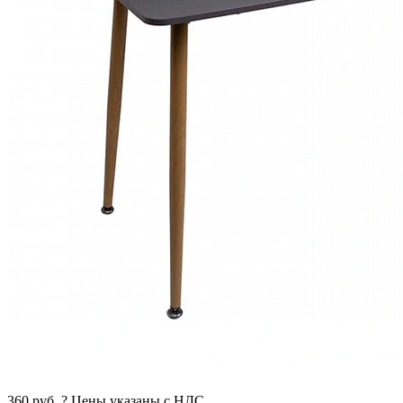
360
руб.
?
Цены указаны с НДС