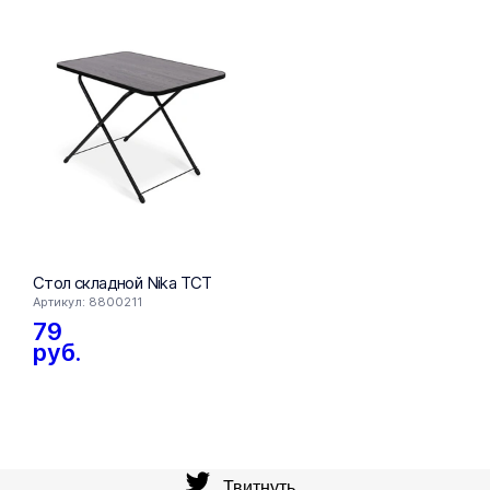
FIXprice
Стол складной Nika ТСТ
Стол пис
Артикул: 8800211
Артикул: 16
79
109
ру
руб.
Твитнуть