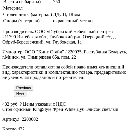
Высота (габариты)
750
Материал
Столешницы (материал)
ЛДСП, 18 мм
Опоры (материал)
окрашенный металл
Производитель: ООО «Глубокский мебельный центр» /
211790 Витебская обл., Глубокский р-н, Озерецкий с/с, д.
Обруб-Березвечский, ул. Глубокская, 1а
Импортер: ООО "Кинг Стайл" / 220035, Республика Беларусь,
г.Минск, ул. Тимирязева 65а, пом. 22
Производители оставляют за собой право изменять внешний
вид, характеристики и комплектацию товара, предварительно
не уведомляя продавцов и потребителей.
Previous
Next
432
руб.
?
Цены указаны с НДС
Стол офисный KingStyle Фрэй White
Дуб Элисон светлый
Артикул:
2200002
Кресло
432