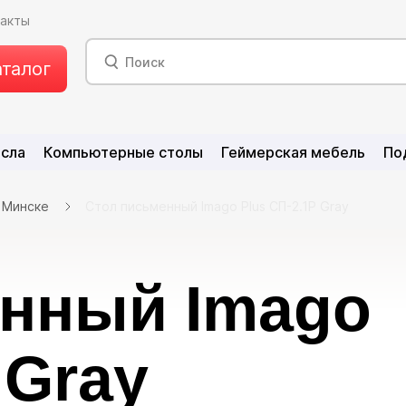
такты
аталог
есла
Компьютерные столы
Геймерская мебель
По
в Минске
Стол письменный Imago Plus СП-2.1P Gray
енный Imago
 Gray