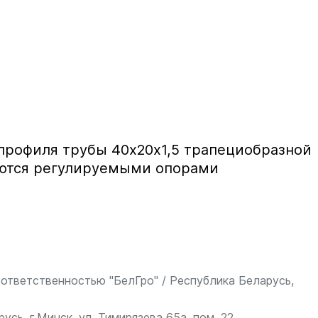
профиля трубы 40х20х1,5 трапециобразной
ются регулируемыми опорами
ответственностью "БелГро" / Республика Беларусь,
сь, г.Минск, ул. Тимирязева 65а, пом. 22