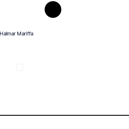
almar Mariffa
Компьютерный стол Вардиг K1
Артикул: 10700351
189
руб.