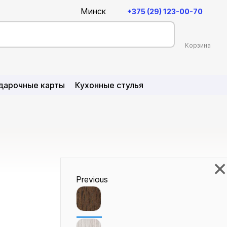
Минск
+375 (29) 123-00-70
Корзина
Единый номер
Режим работы колл-центра
дарочные карты
Кухонные стулья
9:00-21:00
Без выходных
kingstyle@kingstyle.by
+375 (29) 123-00-70
×
Previous