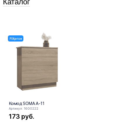
Каталог
FIXprice
Комод SOMA A-11
Тумба для
Артикул: 1600222
Артикул: 37
173
руб.
362
ру