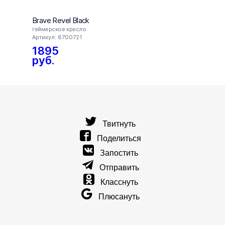
Brave Revel Black
Brav
геймерское кресло
геймер
Артикул: 8700721
Артику
1895
785
руб.
руб.
59
руб
Твитнуть
Поделиться
Запостить
Отправить
Класснуть
Плюсануть