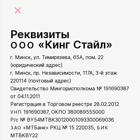
×
Реквизиты
«Кинг Стайл»
ООО
г. Минск, ул. Тимирязева, 65А, пом. 22
ООО «Кинг Стайл»
(юридический адрес)
г. Минск, пр. Независимости, 117А, 3-й этаж
220114 (почтовый адрес)
Свидетельство Мингорисполкома № 191690387
от 04.11.2011
Регистрация в Торговом реестре 28.02.2012
191690387, ОКПО 380089555000
УНП
Р/с № BY54MTBK30120001093300069036
«МТБанк» РКЦ № 15 220035,
ЗАО
БИК
MTBKBY22