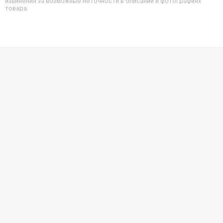
извинения за возможные неточности в описании и фотографиях
товара.