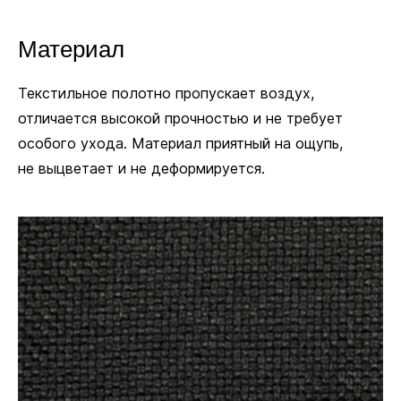
кресло в одном положении, если колёсики
не нужны.
Материал
Текстильное полотно пропускает воздух,
Заменить
З
Пластиковые
на
Полиуретановые
н
отличается высокой прочностью и не требует
+18 руб.
+
В комплекте
особого ухода. Материал приятный на ощупь,
не выцветает и не деформируется.
Ø 11 мм
Посадочный диаметр для колёсиков и глайдеров