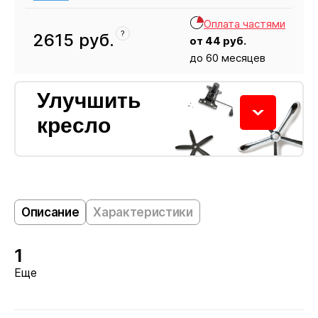
Оплата частями
?
2615
руб.
от
44
руб.
до 60 месяцев
Кресло
2615
Улучшить
кресло
Колёсики
Описание
Характеристики
1
Пластиковые ролики подходят для ковровых
Еще
покрытий. Полиуретановые не царапают ламинат
и паркет. Глайдеры позволяют зафиксировать