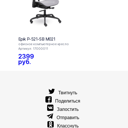
Epik P-521-SB M021
Epik 
офисное компьютерное кресло
офисн
Артикул: 17000011
Артик
2399
29
руб.
Твитнуть
Поделиться
Запостить
Отправить
Класснуть