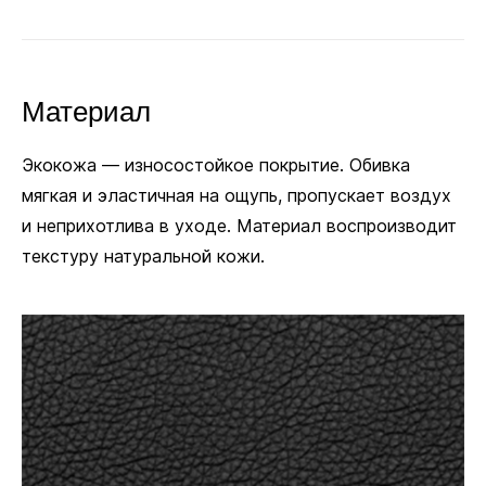
кресло в одном положении, если колёсики
не нужны.
Материал
Заменить
З
Пластиковые
на
Полиуретановые
н
+18 руб.
+
Экокожа — износостойкое покрытие. Обивка
В комплекте
мягкая и эластичная на ощупь, пропускает воздух
и неприхотлива в уходе. Материал воспроизводит
Ø 11 мм
текстуру натуральной кожи.
Посадочный диаметр для колёсиков и глайдеров
Механизм качания
Механизм качания напрямую влияет