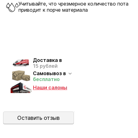
Учитывайте, что чрезмерное количество пота
угол наклона кресла в любом положении.
приводит к порче материала
+35 руб.
Крестовины
Доставка в
15 рублей
Самовывоз в
Пластик выдерживает большой вес и интенсивное
бесплатно
использование. Стальные и алюминиевые модели
Наши салоны
отличаются повышенной прочностью,
долговечностью и презентабельным внешним
видом.
Оставить отзыв