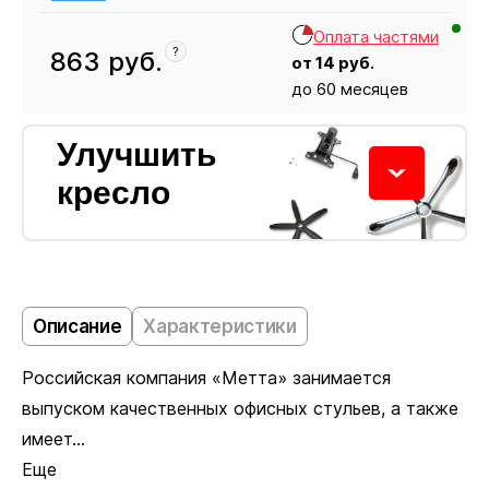
Оплата частями
?
863
руб.
от
14
руб.
до 60 месяцев
Кресло
863
Улучшить
кресло
Колёсики
Описание
Характеристики
Российская компания «Метта» занимается
Пластиковые ролики подходят для ковровых
выпуском качественных офисных стульев, а также
покрытий. Полиуретановые не царапают ламинат
имеет...
и паркет. Глайдеры позволяют зафиксировать
Еще