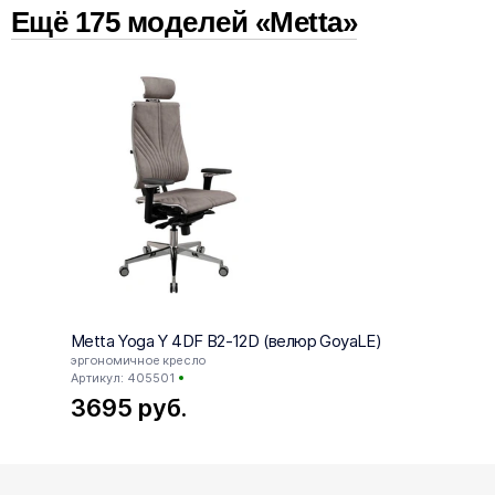
Ещё
175
модел
ей
«Metta»
Пластиковая
Стальная
+50 руб.
В комплекте
Metta Yoga Y 4DF B2-12D (велюр GoyaLE)
Metta
эргономичное кресло
офисн
Артикул: 405501
Артик
3695
руб.
99