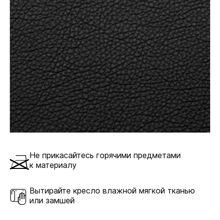
на функциональность. Чем сложнее и современнее
его конструкция, тем комфортнее пользоваться
креслом.
DMS
Механизм качания DMS позволяет фиксировать
кресло в рабочем положении.
В комплекте
Не прикасайтесь горячими предметами
к материалу
DMSL
Вытирайте кресло влажной мягкой тканью
или замшей
Механизм качания DMSL позволяет фиксировать