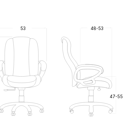
53
48-53
47-55