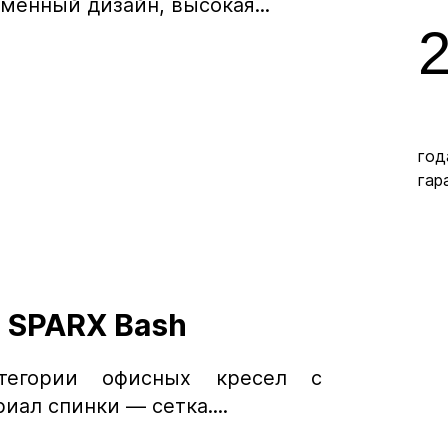
менный дизайн, высокая...
год
гар
 SPARX Bash
тегории офисных кресел с
ал спинки — сетка....