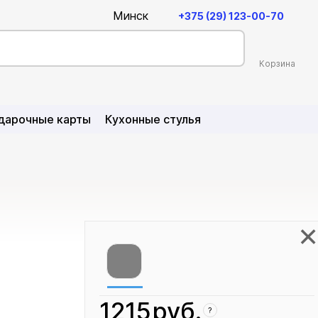
Минск
+375 (29) 123-00-70
Корзина
Единый номер
Режим работы колл-центра
дарочные карты
Кухонные стулья
9:00-21:00
Без выходных
kingstyle@kingstyle.by
+375 (29) 123-00-70
×
1215
руб.
?