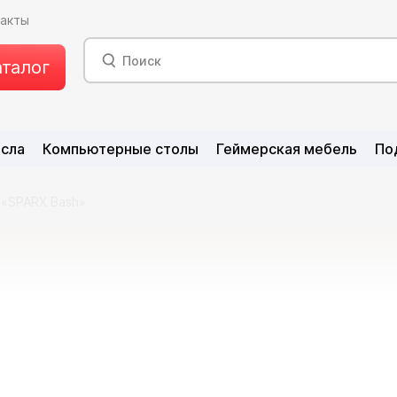
такты
аталог
есла
Компьютерные столы
Геймерская мебель
По
 «SPARX Bash»