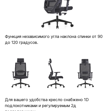
покрытий. Полиуретановые не царапают ламинат
и паркет. Глайдеры позволяют зафиксировать
кресло в одном положении, если колёсики
не нужны.
Функция независимого угла наклона спинки от 90
до 120 градусов.
Заменить
Полиуретановые
на
Глайдеры
+15 руб.
В комплекте
Ø 11 мм
Посадочный диаметр для колёсиков и глайдеров
Для вашего удобства кресло снабжено 1D
подлокотниками и регулируемым 2д