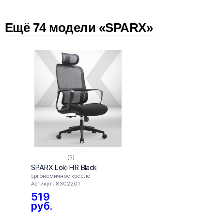
Ещё
74
модел
и
«SPARX»
(5)
SPARX Loki HR Black
SPARX
эргономичное кресло
эргон
Артикул: 8302201
Артику
519
12
руб.
руб