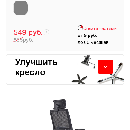
Оплата частями
549
руб.
?
от
9
руб.
655
руб.
до 60 месяцев
Кресло
549
Улучшить
кресло
Колёсики
Пластиковые ролики подходят для ковровых