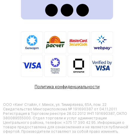
Политика конфиденциальности
ООО «Кинг Стайл», г. Минск, ул. Тимирязева, 65А, пом. 22
Свидетельство Мингорисполкома № 191690387 от 04.11.2011
Регистрация в Торговом реестре 28.02.2012 УНП 191690387, ОКПО
380089555000. Отдел торговли и услуг администрации
Центрального района, телефон: +375 17 390 42 95. Информация о
товаре предоставлена для ознакомления и не является публичной
офертой. Производители оставляют за собой право изменять