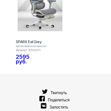
SPARX Evil Grey
SPARX
эргономичное кресло
эргон
Артикул: 8302011
Артику
2595
16
руб.
руб
Твитнуть
Поделиться
Запостить