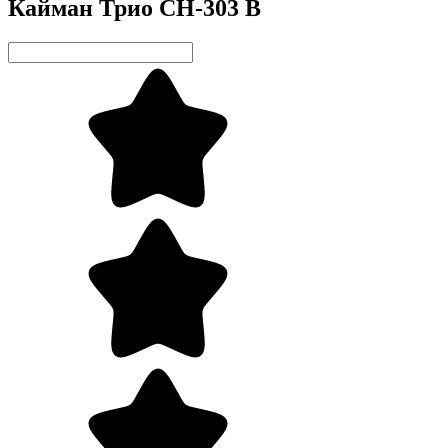
Кайман Трио СН-303 В