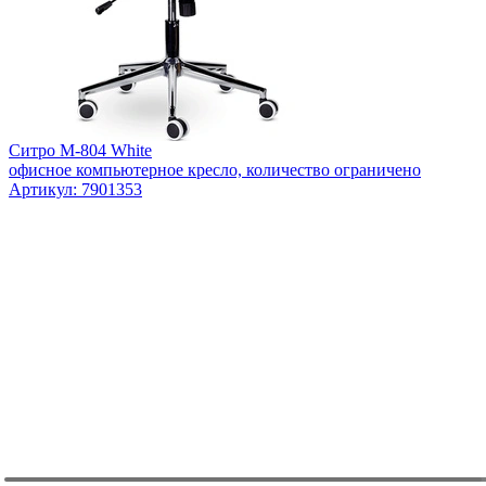
Ситро М-804 White
офисное компьютерное кресло, количество ограничено
Артикул: 7901353