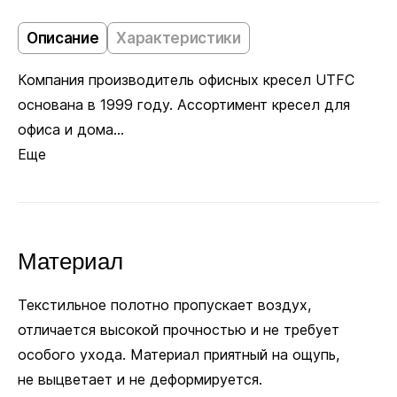
Колёсики
Описание
Характеристики
Компания производитель офисных кресел UTFC
Пластиковые ролики подходят для ковровых
основана в 1999 году. Ассортимент кресел для
покрытий. Полиуретановые не царапают ламинат
офиса и дома...
и паркет. Глайдеры позволяют зафиксировать
Еще
кресло в одном положении, если колёсики
не нужны.
Материал
Заменить
Полиуретановые
на
Глайдеры
+15 руб.
Текстильное полотно пропускает воздух,
В комплекте
отличается высокой прочностью и не требует
особого ухода. Материал приятный на ощупь,
Ø 11 мм
не выцветает и не деформируется.