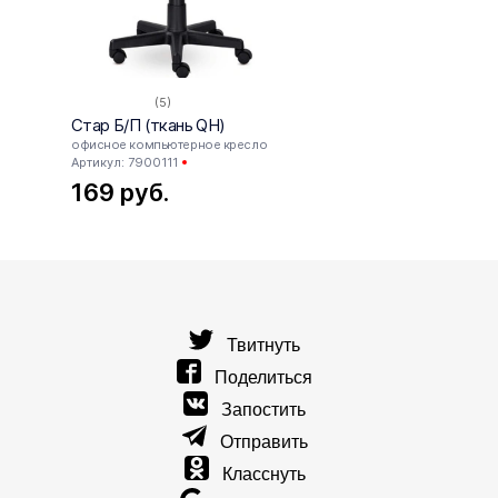
(5)
Стар Б/П (ткань QH)
Герме
офисное компьютерное кресло
офисн
Артикул: 7900111
727
169
руб.
руб.
69
руб
Твитнуть
Поделиться
Запостить
Отправить
Класснуть