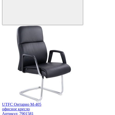
UTFC Онтарио М-405
офисное кресло
Артикул: 7901581