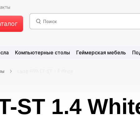
такты
аталог
есла
Компьютерные столы
Геймерская мебель
По
фы
Шкаф RIVA LT-ST 1.4 White
-ST 1.4 Whit