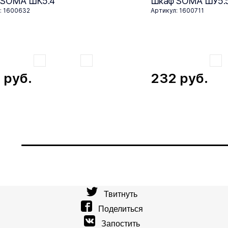
 SOMA ШК5.4
Шкаф SOMA ШУ5.
: 1600632
Артикул: 1600711
3
руб.
232
руб.
Твитнуть
Поделиться
Запостить